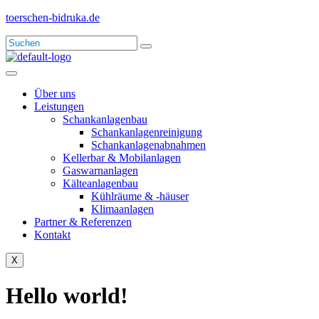
toerschen-bidruka.de
Über uns
Leistungen
Schankanlagenbau
Schankanlagenreinigung
Schankanlagenabnahmen
Kellerbar & Mobilanlagen
Gaswarnanlagen
Kälteanlagenbau
Kühlräume & -häuser
Klimaanlagen
Partner & Referenzen
Kontakt
X
Hello world!